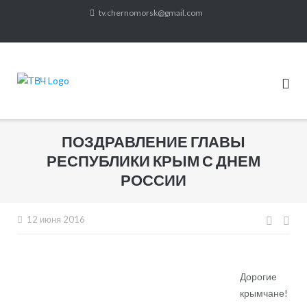
Skip
tv.chernomorsk@gmail.com
to
content
ПОЗДРАВЛЕНИЕ ГЛАВЫ
РЕСПУБЛИКИ КРЫМ С ДНЕМ
РОССИИ
12 июня 2016
Нави
по
запи
Дорогие
крымчане!